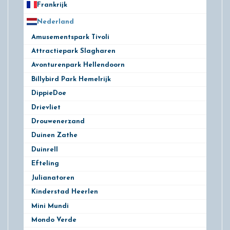
Frankrijk
21
Nederland
172
Amusementspark Tivoli
3
Attractiepark Slagharen
10
Avonturenpark Hellendoorn
10
Billybird Park Hemelrijk
1
DippieDoe
2
Drievliet
11
Drouwenerzand
9
Duinen Zathe
6
Duinrell
10
Efteling
14
Julianatoren
5
Kinderstad Heerlen
3
Mini Mundi
1
Mondo Verde
3