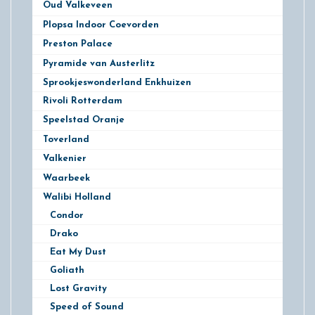
Oud Valkeveen
8
Plopsa Indoor Coevorden
1
Preston Palace
2
Pyramide van Austerlitz
1
Sprookjeswonderland Enkhuizen
Rivoli Rotterdam
3
Speelstad Oranje
3
Toverland
8
Valkenier
5
Waarbeek
9
Walibi Holland
19
Condor
Drako
Eat My Dust
Goliath
Lost Gravity
Speed of Sound