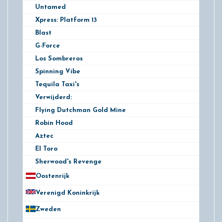
Untamed
Xpress: Platform 13
Blast
G-Force
Los Sombreros
Spinning Vibe
Tequila Taxi's
Verwijderd:
Flying Dutchman Gold Mine
Robin Hood
Aztec
El Toro
Sherwood's Revenge
Oostenrijk
25
Verenigd Koninkrijk
78
Zweden
28