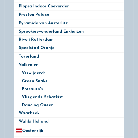
Plopsa Indoor Coevorden
1
Preston Palace
2
Pyramide van Austerlitz
1
Sprookjeswonderland Enkhuizen
Rivoli Rotterdam
3
Speelstad Oranje
3
Toverland
8
Valkenier
5
Verwijderd:
Green Snake
Botsauto's
Vliegende Schatkist
Dancing Queen
Waarbeek
9
Walibi Holland
19
Oostenrijk
25