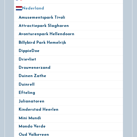
Nederland
172
Amusementspark Tivoli
3
Attractiepark Slagharen
10
Avonturenpark Hellendoorn
10
Billybird Park Hemelrijk
1
DippieDoe
2
Drievliet
11
Drouwenerzand
9
Duinen Zathe
6
Duinrell
10
Efteling
14
Julianatoren
5
Kinderstad Heerlen
3
Mini Mundi
1
Mondo Verde
3
Oud Valkeveen
8