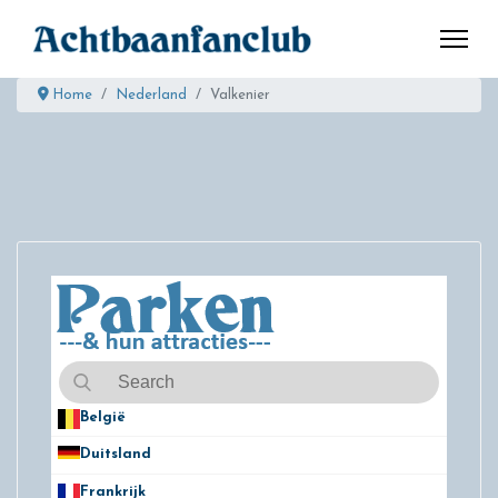
Home
Nederland
Valkenier
België
50
Duitsland
49
Frankrijk
21