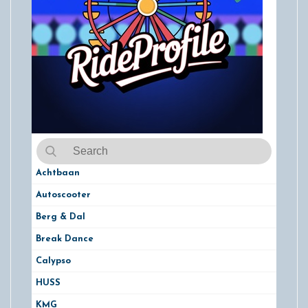
Achtbaan
Autoscooter
Berg & Dal
Break Dance
Calypso
HUSS
KMG