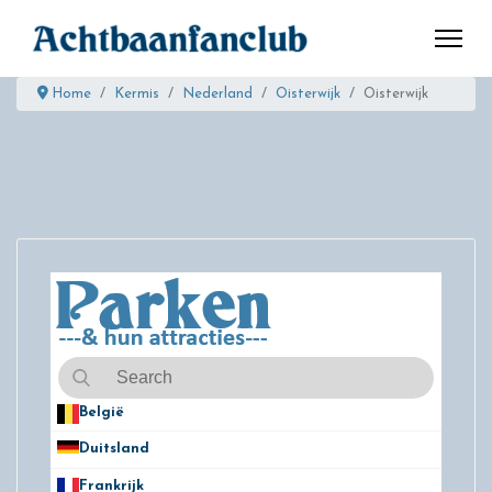
Home
Kermis
Nederland
Oisterwijk
Oisterwijk
België
50
Duitsland
49
Frankrijk
21