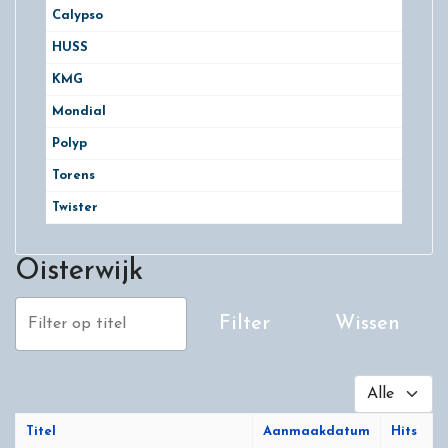
Calypso
HUSS
KMG
Mondial
Polyp
Torens
Twister
Oisterwijk
Filter op titel
Filter
Wissen
Toon #
Titel
Aanmaakdatum
Hits