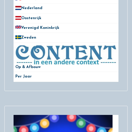
Nederland
172
Oostenrijk
25
Verenigd Koninkrijk
78
Zweden
28
Op & Afbouw
Per Jaar
29