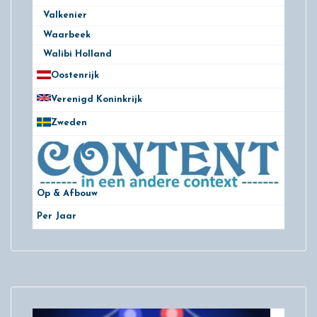
Valkenier
5
Waarbeek
9
Walibi Holland
19
Oostenrijk
25
Verenigd Koninkrijk
78
Zweden
28
Op & Afbouw
Per Jaar
29