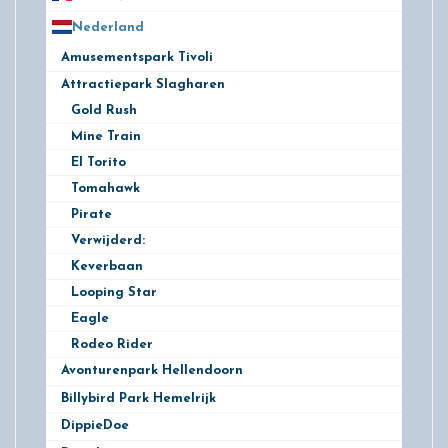
Nederland
172
Amusementspark Tivoli
3
Attractiepark Slagharen
10
Gold Rush
Mine Train
El Torito
Tomahawk
Pirate
Verwijderd:
Keverbaan
Looping Star
Eagle
Rodeo Rider
Avonturenpark Hellendoorn
10
Billybird Park Hemelrijk
1
DippieDoe
2