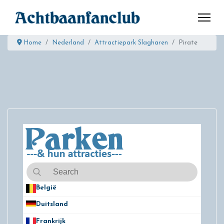
Home
Nederland
Attractiepark Slagharen
Pirate
België
50
Duitsland
49
Frankrijk
21