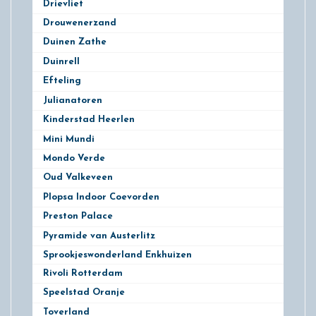
Drievliet
11
Drouwenerzand
9
Duinen Zathe
6
Duinrell
10
Efteling
14
Julianatoren
5
Kinderstad Heerlen
3
Mini Mundi
1
Mondo Verde
3
Oud Valkeveen
8
Plopsa Indoor Coevorden
1
Preston Palace
2
Pyramide van Austerlitz
1
Sprookjeswonderland Enkhuizen
Rivoli Rotterdam
3
Speelstad Oranje
3
Toverland
8