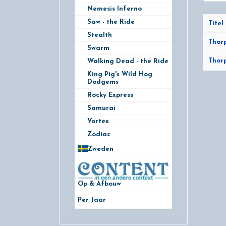
Nemesis Inferno
Saw - the Ride
Titel
Stealth
Artikel
Thorp
Swarm
Thorp
Walking Dead - the Ride
King Pig's Wild Hog
Dodgems
Rocky Express
Samurai
Vortex
Zodiac
Zweden
28
Op & Afbouw
Per Jaar
29