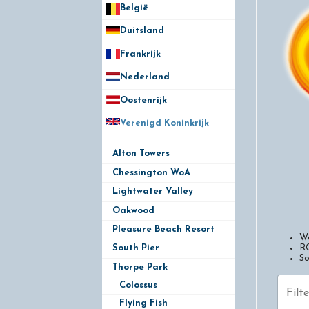
België
50
Duitsland
49
Frankrijk
21
Nederland
172
Oostenrijk
25
Verenigd Koninkrijk
78
Alton Towers
14
Chessington WoA
10
Lightwater Valley
11
Oakwood
8
Pleasure Beach Resort
13
We
R
South Pier
3
So
Thorpe Park
12
Filter o
Colossus
Flying Fish