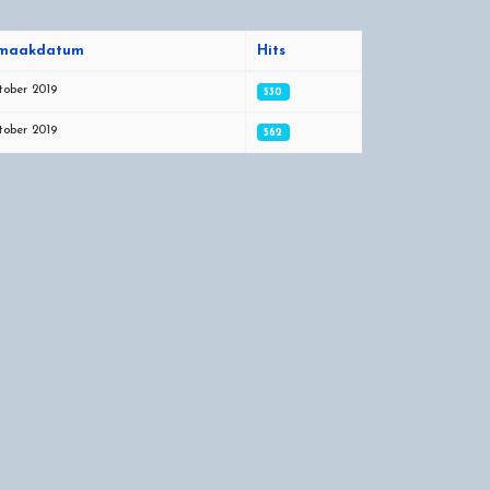
maakdatum
Hits
tober 2019
530
tober 2019
562