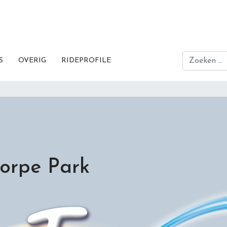
Zoeken
S
OVERIG
RIDEPROFILE
orpe Park