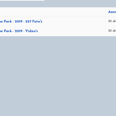
Aan
en
20 ok
e Park - 2019 - 227 Foto's
20 ok
e Park - 2019 - Video's