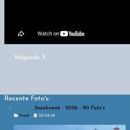
Volgende Artikel: Ladybird - Lightwater V
Volgende
Recente Foto's:
Sneekweek - 2026 - 90 Foto's
Details
Sneek
02-08-26