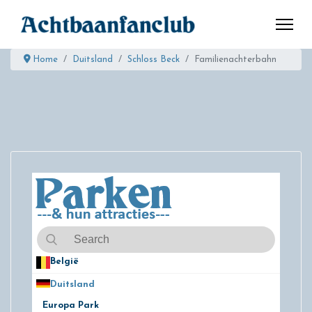
Home
Duitsland
Schloss Beck
Familienachterbahn
België
50
Duitsland
49
Europa Park
24