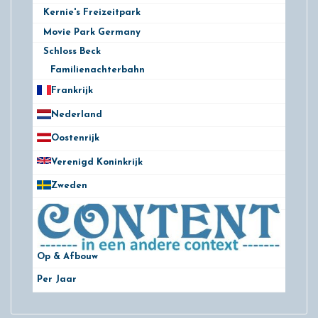
Kernie's Freizeitpark
4
Movie Park Germany
16
Schloss Beck
1
Familienachterbahn
Frankrijk
21
Nederland
172
Oostenrijk
25
Verenigd Koninkrijk
78
Zweden
28
Op & Afbouw
Per Jaar
29