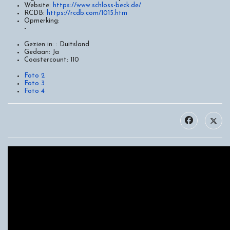
Website:
https://www.schloss-beck.de/
RCDB:
https://rcdb.com/1015.htm
Opmerking:
-
Gezien in: :
Duitsland
Gedaan:
Ja
Coastercount:
110
Foto 2
Foto 3
Foto 4