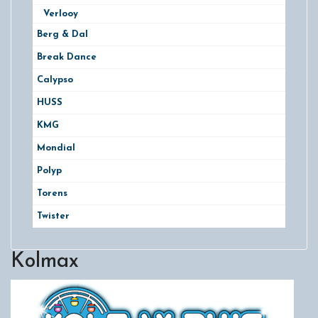
Verlooy
Berg & Dal
Break Dance
Calypso
HUSS
KMG
Mondial
Polyp
Torens
Twister
Kolmax