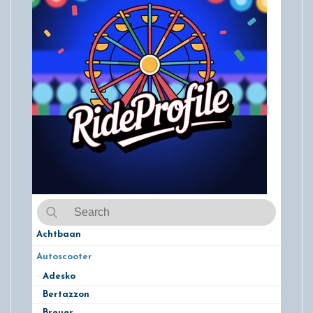
Achtbaan
Autoscooter
Adesko
Bertazzon
Breuer