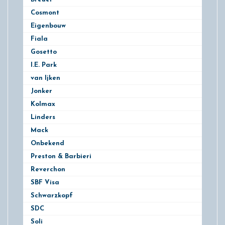
Cosmont
Eigenbouw
Fiala
Gosetto
I.E. Park
van Ijken
Jonker
Kolmax
Linders
Mack
Onbekend
Preston & Barbieri
Reverchon
SBF Visa
Schwarzkopf
SDC
Soli