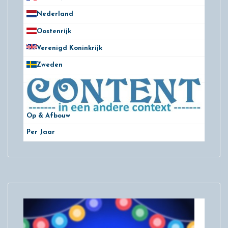
Nederland
172
Oostenrijk
25
Verenigd Koninkrijk
78
Zweden
28
Op & Afbouw
Per Jaar
29