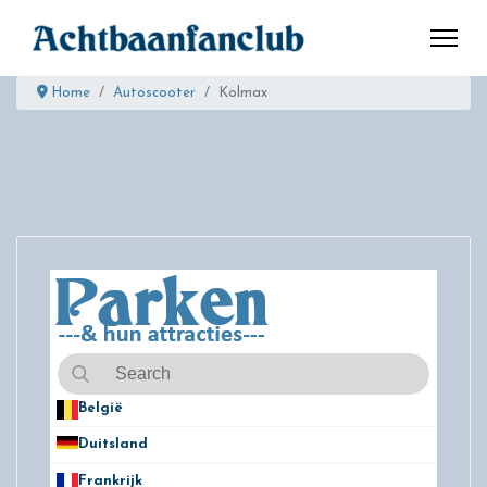
Home
Autoscooter
Kolmax
België
50
Duitsland
49
Frankrijk
21