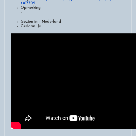
t=17302
Opmerking:
-
Gezien in: :
Nederland
Gedaan:
Ja