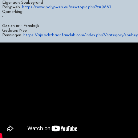
Eigenaar:
Soubeyrand
Polypweb:
https://www.polypweb.eu/viewtopic.php?t=9683
Opmerking:
-
Gezien in: :
Frankrijk
Gedaan:
Nee
Penningen:
https://ajv.achtbaanfanclub.com/index.php?/category/soube