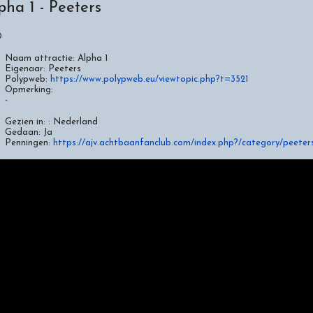
pha 1 - Peeters
O
Naam attractie:
Alpha 1
Eigenaar:
Peeters
Polypweb:
https://www.polypweb.eu/viewtopic.php?t=3521
Opmerking:
-
Gezien in: :
Nederland
Gedaan:
Ja
Penningen:
https://ajv.achtbaanfanclub.com/index.php?/category/peeter