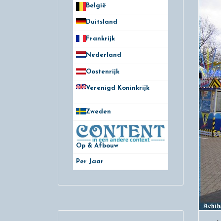
België
50
Duitsland
49
Frankrijk
21
Nederland
172
Oostenrijk
25
Verenigd Koninkrijk
78
Zweden
28
Op & Afbouw
Per Jaar
29