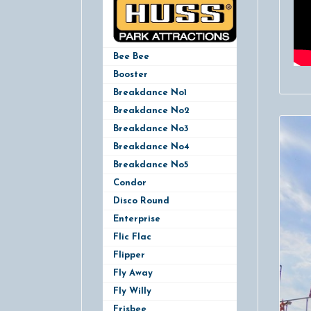
Bee Bee
Booster
Breakdance No1
Breakdance No2
Breakdance No3
Breakdance No4
Breakdance No5
Condor
Disco Round
Enterprise
Flic Flac
Flipper
Fly Away
Fly Willy
Frisbee