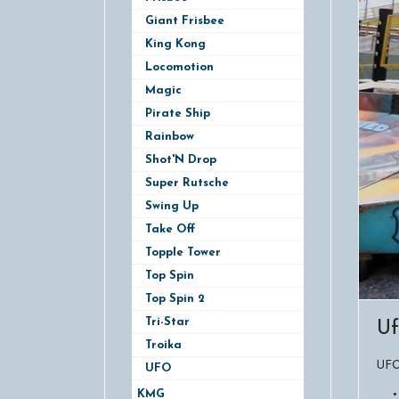
Giant Frisbee
King Kong
Locomotion
Magic
Pirate Ship
Rainbow
Shot'N Drop
Super Rutsche
Swing Up
Take Off
Topple Tower
Top Spin
Top Spin 2
Tri-Star
Uf
Troika
UF
UFO
KMG