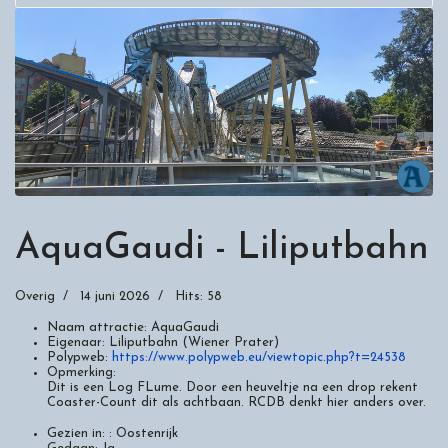
AquaGaudi - Liliputbahn
Overig
14 juni 2026
Hits: 58
Naam attractie:
AquaGaudi
Eigenaar:
Liliputbahn (Wiener Prater)
Polypweb:
https://www.polypweb.eu/viewtopic.php?t=24538
Opmerking:
Dit is een Log FLume. Door een heuveltje na een drop rekent
Coaster-Count dit als achtbaan. RCDB denkt hier anders over.
Gezien in: :
Oostenrijk