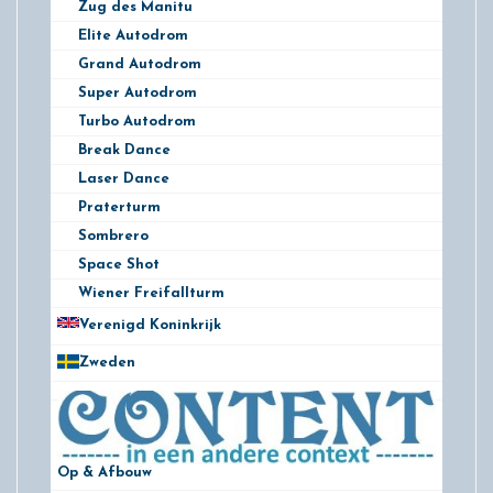
Zug des Manitu
Elite Autodrom
Grand Autodrom
Super Autodrom
Turbo Autodrom
Break Dance
Laser Dance
Praterturm
Sombrero
Space Shot
Wiener Freifallturm
Verenigd Koninkrijk
78
Zweden
28
Op & Afbouw