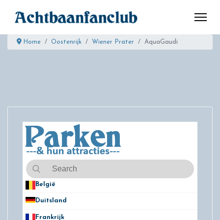
Home
Oostenrijk
Wiener Prater
AquaGaudi
België
50
Duitsland
49
Frankrijk
21