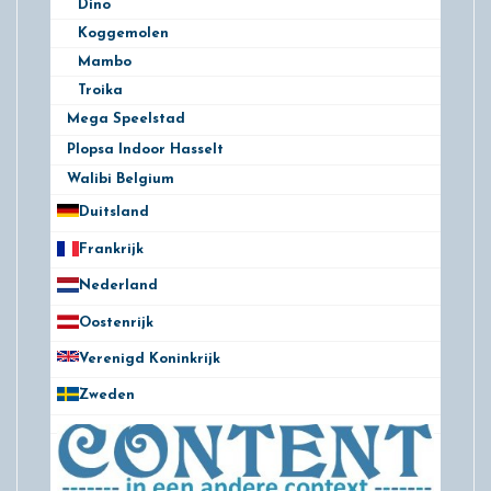
Dino
Koggemolen
Mambo
Troika
Mega Speelstad
2
Plopsa Indoor Hasselt
1
Walibi Belgium
13
Duitsland
49
Frankrijk
21
Nederland
172
Oostenrijk
25
Verenigd Koninkrijk
78
Zweden
28