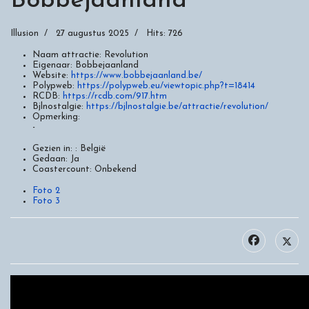
Bobbejaanland
Illusion
27 augustus 2025
Hits: 726
Naam attractie:
Revolution
Eigenaar:
Bobbejaanland
Website:
https://www.bobbejaanland.be/
Polypweb:
https://polypweb.eu/viewtopic.php?t=18414
RCDB:
https://rcdb.com/917.htm
Bjlnostalgie:
https://bjlnostalgie.be/attractie/revolution/
Opmerking:
-
Gezien in: :
België
Gedaan:
Ja
Coastercount:
Onbekend
Foto 2
Foto 3