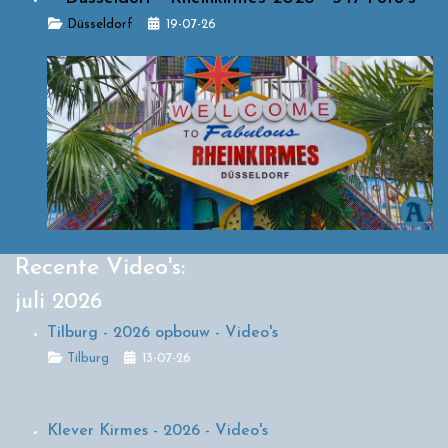
Details
Düsseldorf
19-07-26
Recente Video's:
juli 2026
Tilburg - 2026 opbouw - Video's
Details
Tilburg
13-07-26
Klever Kirmes - 2026 - Video's