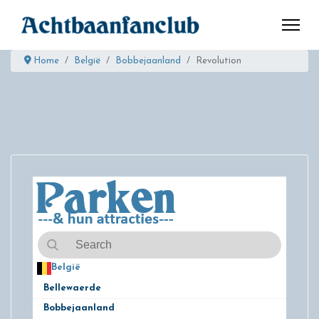
Home
België
Bobbejaanland
Revolution
België
50
Bellewaerde
8
Bobbejaanland
21