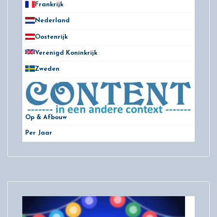
Frankrijk
21
Nederland
172
Oostenrijk
25
Verenigd Koninkrijk
78
Zweden
28
Op & Afbouw
Per Jaar
29