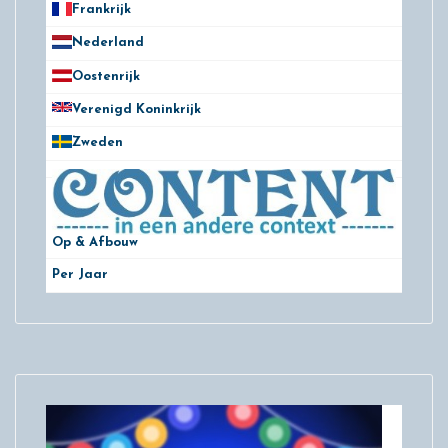
Frankrijk
21
Nederland
172
Oostenrijk
25
Verenigd Koninkrijk
78
Zweden
28
Op & Afbouw
Per Jaar
29