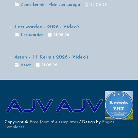
Details
Zomerkermis - Plein van Europa
25-06-26
Leeuwarden - 2026 - Video's
Details
Leeuwarden
21-06-26
Assen - TT Kermis 2026 - Video's
Details
Assen
21-06-26
Copyright ©
Free Joomla! 4 templates
/ Design by
Engine
Templates