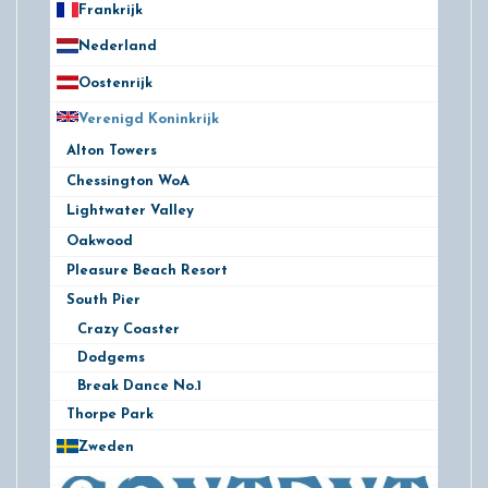
Frankrijk
21
Nederland
172
Oostenrijk
25
Verenigd Koninkrijk
78
Alton Towers
14
Chessington WoA
10
Lightwater Valley
11
Oakwood
8
Pleasure Beach Resort
13
South Pier
3
Crazy Coaster
Dodgems
Break Dance No.1
Thorpe Park
12
Zweden
28