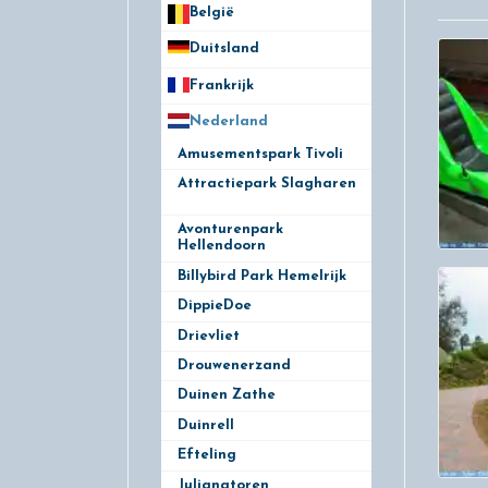
België
50
Duitsland
49
Frankrijk
21
Nederland
172
Amusementspark Tivoli
3
Attractiepark Slagharen
10
Avonturenpark
Hellendoorn
10
Billybird Park Hemelrijk
1
DippieDoe
2
Drievliet
11
Drouwenerzand
9
Duinen Zathe
6
Duinrell
10
Efteling
14
Julianatoren
5