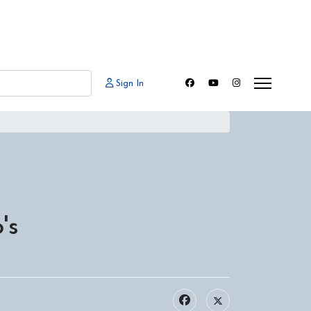
Sign In
's