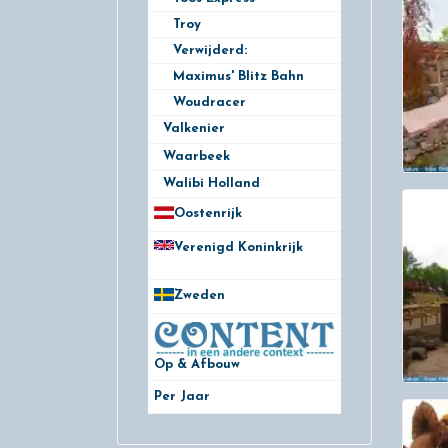
Troy
Verwijderd:
Maximus' Blitz Bahn
Woudracer
Valkenier
5
Waarbeek
9
Walibi Holland
19
Oostenrijk
25
Verenigd Koninkrijk
78
Zweden
28
Op & Afbouw
Per Jaar
29