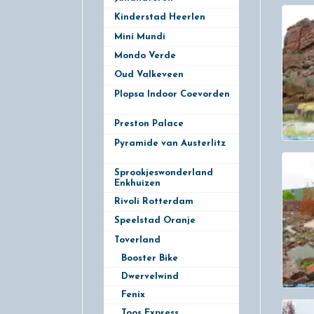
Kinderstad Heerlen
3
Mini Mundi
1
Mondo Verde
3
Oud Valkeveen
8
Plopsa Indoor Coevorden
1
Preston Palace
2
Pyramide van Austerlitz
1
Sprookjeswonderland
Enkhuizen
Rivoli Rotterdam
3
Speelstad Oranje
3
Toverland
8
Booster Bike
Dwervelwind
Fenix
Toos Express