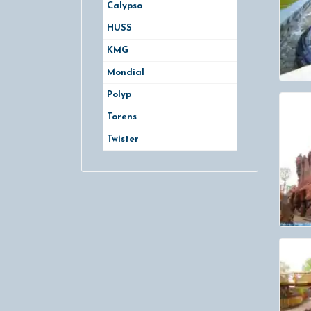
Calypso
HUSS
KMG
Mondial
Polyp
Torens
Twister