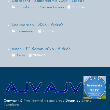
Dordrecht - Zomerkermis 2026 - Video's
Details
Zomerkermis - Plein van Europa
25-06-26
Leeuwarden - 2026 - Video's
Details
Leeuwarden
21-06-26
Assen - TT Kermis 2026 - Video's
Details
Assen
21-06-26
Copyright ©
Free Joomla! 4 templates
/ Design by
Engine
Templates