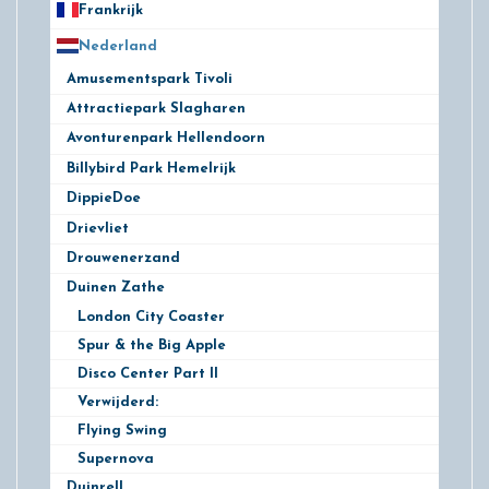
Frankrijk
21
Nederland
172
Amusementspark Tivoli
3
Attractiepark Slagharen
10
Avonturenpark Hellendoorn
10
Billybird Park Hemelrijk
1
DippieDoe
2
Drievliet
11
Drouwenerzand
9
Duinen Zathe
6
London City Coaster
Spur & the Big Apple
Disco Center Part II
Verwijderd:
Flying Swing
Supernova
Duinrell
10