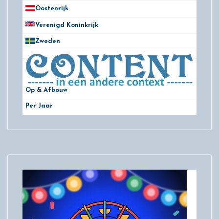
Oostenrijk
25
Verenigd Koninkrijk
78
Zweden
28
Op & Afbouw
Per Jaar
29