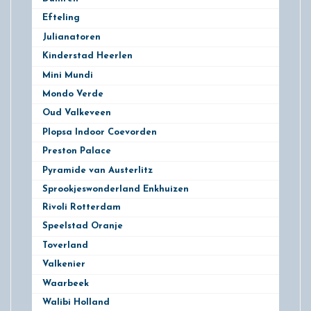
Efteling
14
Julianatoren
5
Kinderstad Heerlen
3
Mini Mundi
1
Mondo Verde
3
Oud Valkeveen
8
Plopsa Indoor Coevorden
1
Preston Palace
2
Pyramide van Austerlitz
1
Sprookjeswonderland Enkhuizen
Rivoli Rotterdam
3
Speelstad Oranje
3
Toverland
8
Valkenier
5
Waarbeek
9
Walibi Holland
19