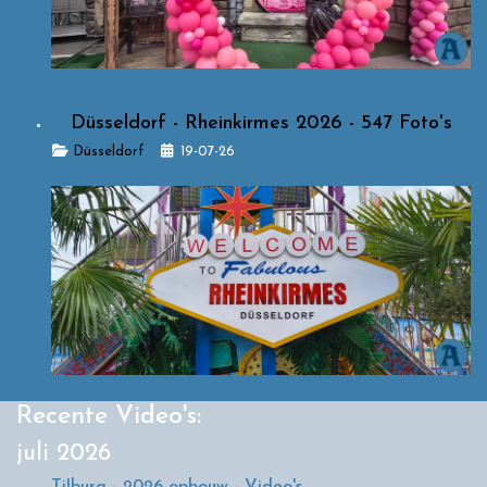
Düsseldorf - Rheinkirmes 2026 - 547 Foto's
Details
Düsseldorf
19-07-26
Recente Video's:
juli 2026
Tilburg - 2026 opbouw - Video's