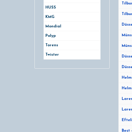
Tilbu
HUSS
Tilbu
KMG
Düsse
Mondial
Münst
Polyp
Torens
Müns
Twister
Düsse
Düsse
Helm
Helmo
Laren
Laren
Eftel
Best 