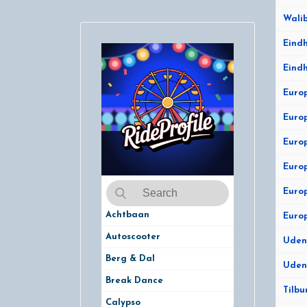
Walib
Eindh
Eindh
Europ
Europ
Europ
Europ
Europ
Achtbaan
Europ
Autoscooter
Uden 
Berg & Dal
Uden 
Break Dance
Tilbu
Calypso