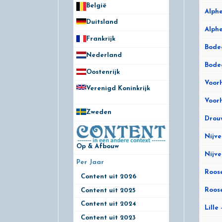
België
50
Alphe
Duitsland
49
Alphe
Frankrijk
21
Bodeg
Nederland
172
Bodeg
Oostenrijk
25
Voorh
Verenigd Koninkrijk
78
Voorh
Zweden
28
Drouw
Nijve
Op & Afbouw
Nijve
Per Jaar
29
Roose
Content uit 2026
2
Roose
Content uit 2025
2
Content uit 2024
2
Lille
Content uit 2023
2