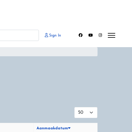
Sign In
Toon #
Aanmaakdatum