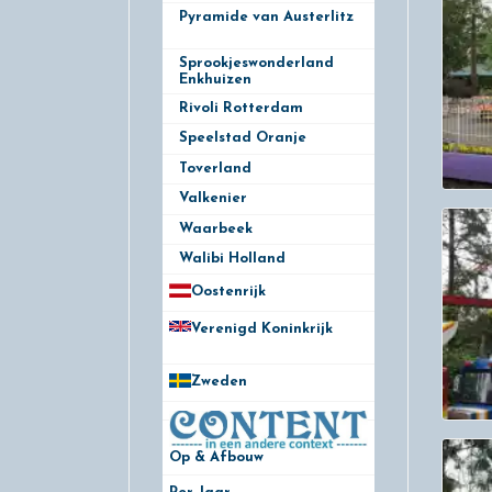
Pyramide van Austerlitz
1
Sprookjeswonderland
Enkhuizen
Rivoli Rotterdam
3
Speelstad Oranje
3
Toverland
8
Valkenier
5
Waarbeek
9
Walibi Holland
19
Oostenrijk
25
Verenigd Koninkrijk
78
Zweden
28
Op & Afbouw