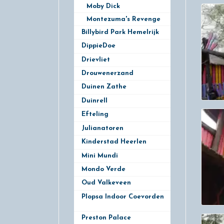
Moby Dick
Montezuma's Revenge
Billybird Park Hemelrijk
1
DippieDoe
2
Drievliet
11
Drouwenerzand
9
Duinen Zathe
6
Duinrell
10
Efteling
14
Julianatoren
5
Kinderstad Heerlen
3
Mini Mundi
1
Mondo Verde
3
Oud Valkeveen
8
Plopsa Indoor Coevorden
1
Preston Palace
2