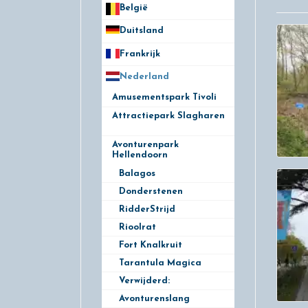
België
50
Duitsland
49
Frankrijk
21
Nederland
172
Amusementspark Tivoli
3
Attractiepark Slagharen
10
Avonturenpark
Hellendoorn
10
Balagos
Donderstenen
RidderStrijd
Rioolrat
Fort Knalkruit
Tarantula Magica
Verwijderd:
Avonturenslang