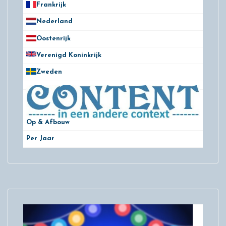
Frankrijk
21
Nederland
172
Oostenrijk
25
Verenigd Koninkrijk
78
Zweden
28
Op & Afbouw
Per Jaar
29