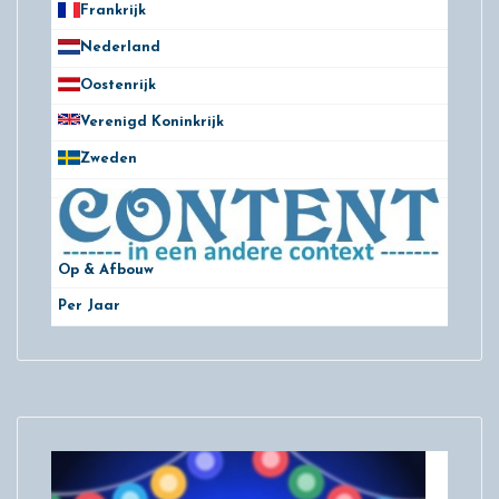
Frankrijk
21
Nederland
172
Oostenrijk
25
Verenigd Koninkrijk
78
Zweden
28
Op & Afbouw
Per Jaar
29