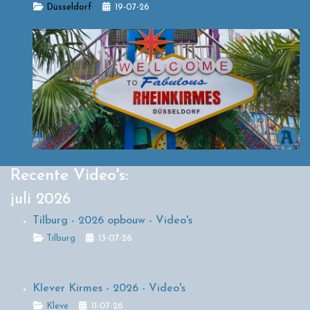
Details
Düsseldorf
19-07-26
Recente Video's:
juli 2026
Tilburg - 2026 opbouw - Video's
Details
Tilburg
13-07-26
Klever Kirmes - 2026 - Video's
Details
Kleve
11-07-26