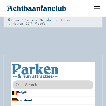
Home
Kermis
Nederland
Houten
Houten - 2017 - Video's
België
50
Duitsland
49