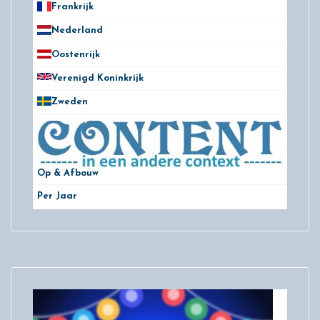
Frankrijk
21
Nederland
172
Oostenrijk
25
Verenigd Koninkrijk
78
Zweden
28
Op & Afbouw
Per Jaar
29