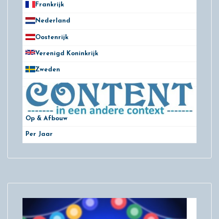
Frankrijk
21
Nederland
172
Oostenrijk
25
Verenigd Koninkrijk
78
Zweden
28
Op & Afbouw
Per Jaar
29