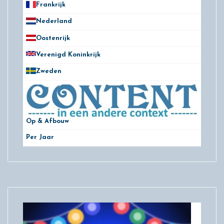
Frankrijk
21
Nederland
172
Oostenrijk
25
Verenigd Koninkrijk
78
Zweden
28
Op & Afbouw
Per Jaar
29