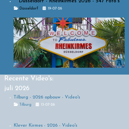
Düsseldorf - Rheinkirmes 2026 - 547 Foto's
Details
Düsseldorf
19-07-26
Recente Video's:
juli 2026
Tilburg - 2026 opbouw - Video's
Details
Tilburg
13-07-26
Klever Kirmes - 2026 - Video's