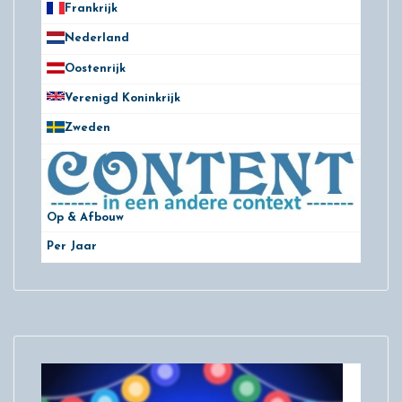
Frankrijk
21
Nederland
172
Oostenrijk
25
Verenigd Koninkrijk
78
Zweden
28
Op & Afbouw
Per Jaar
29