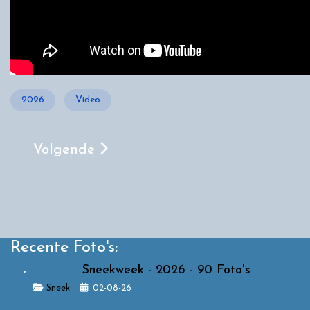
2026
Video
Volgende Artikel: Almere - Pinksterkermis 
Volgende
Recente Foto's:
Sneekweek - 2026 - 90 Foto's
Details
Sneek
02-08-26