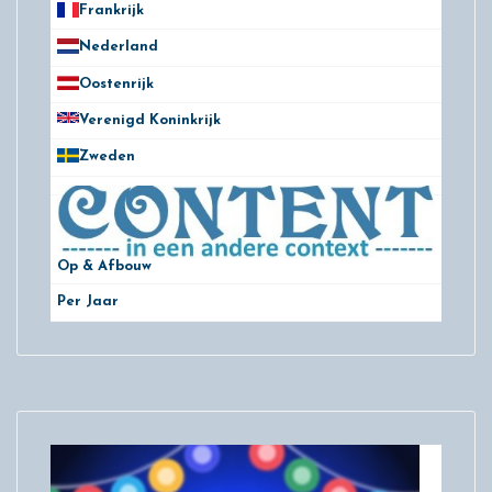
Frankrijk
21
Nederland
172
Oostenrijk
25
Verenigd Koninkrijk
78
Zweden
28
Op & Afbouw
Per Jaar
29