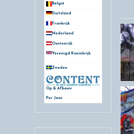
België
50
Duitsland
49
Frankrijk
21
Nederland
172
Oostenrijk
25
Verenigd Koninkrijk
78
Zweden
28
Op & Afbouw
Per Jaar
29